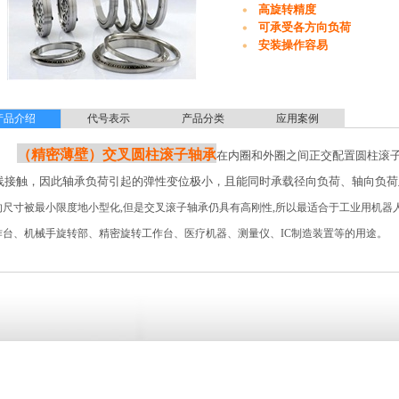
高旋转精度
可承受各方向负荷
安装操作容易
产品介绍
代号表示
产品分类
应用案例
（精密薄壁）交叉圆柱滚子轴承
在内圈和外圈之间正交配置圆柱滚
线接触，因此轴承负荷引起的弹性变位极小，且能同时承载径向负荷、轴向负荷
的尺寸被最小限度地小型化
,
但是交叉滚子轴承仍具有高刚性
,
所以最适合于工业用机器
作台、机械手旋转部、精密旋转工作台、医疗机器、测量仪、
IC
制造装置等的用途。